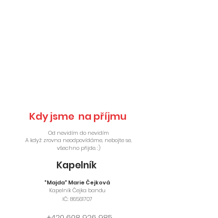
Kdy jsme na příjmu
Od nevidím do nevidím
A když zrovna neodpovídáme, nebojte se,
všechno přijde. :)
Kapelník
"Majda" Marie Čejková
​Kapelník Čejka bandu
​IČ:
86561707
+420 608 926 985