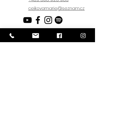
cejkovamarie@seznam.cz
Přijedeme z Benešova
Zásady GDPR a používání cookies
Copyright © 2023 Čejka band. Všechna práva vyhrazena